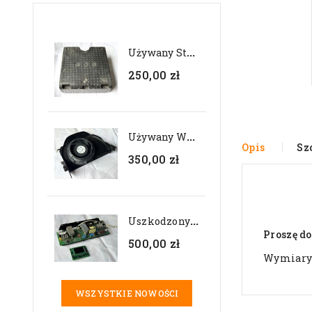
U
Żywany Styropian...
250,00 zł
U
Żywany Wentylator...
Opis
Sz
350,00 zł
U
Szkodzony Zestaw...
Proszę d
500,00 zł
Wymiary
WSZYSTKIE NOWOŚCI