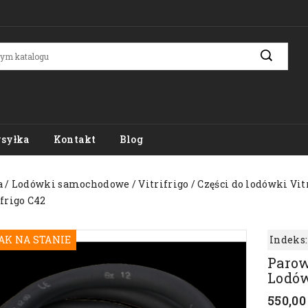
syłka
Kontakt
Blog
a
Lodówki samochodowe
Vitrifrigo
Części do lodówki Vit
frigo C42
AK NA STANIE
Indeks:
Parow
Lodów
550,00