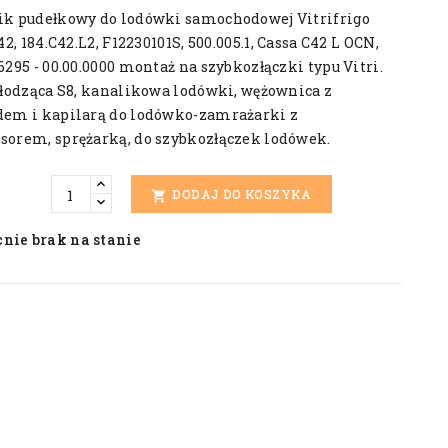
k pudełkowy do lodówki samochodowej Vitrifrigo
42, 184.C42.L2, F12230101S, 500.005.1, Cassa C42 L OCN,
295 - 00.00.0000 montaż na szybkozłączki typu Vitri.
hłodząca S8, kanalikowa lodówki, wężownica z
em i kapilarą do lodówko-zamrażarki z
orem, sprężarką, do szybkozłączek lodówek.
DODAJ DO KOSZYKA

nie brak na stanie