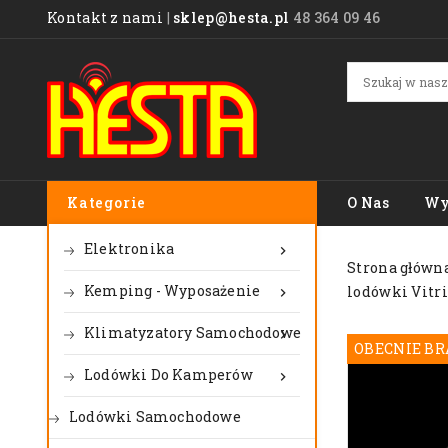
Kontakt z nami
|
sklep@hesta.pl
48 364 09 46
Kategorie
O Nas
Wy
Elektronika

Strona główn
Kemping - Wyposażenie
lodówki Vitri

Klimatyzatory Samochodowe

OBECNIE BR
Lodówki Do Kamperów

Lodówki Samochodowe