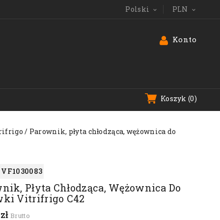
Polski
PLN


Konto
Koszyk
(0)
rifrigo
Parownik, płyta chłodząca, wężownica do
VF1030083
nik, Płyta Chłodząca, Wężownica Do
ki Vitrifrigo C42
 zł
Brutto