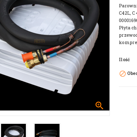
Parowni
C42L, C 
00001696
Płyta c
przewod
kompres
Ilość

Obec
