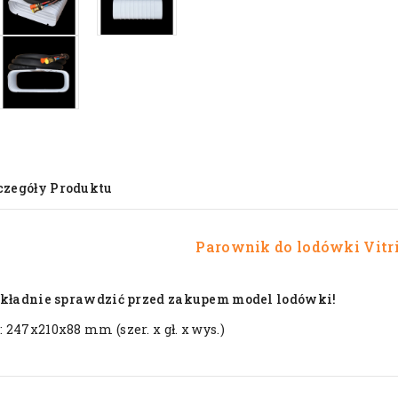
czegóły Produktu
Parownik do lodówki
Vitr
okładnie sprawdzić przed zakupem model lodówki!
:
247x210x88 mm (szer. x gł. x wys.)