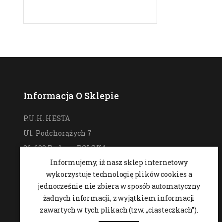
Informacja O Sklepie
P.U.H. HESTA
Ul. Podchorążych 7
26-600 Radom,
POLSKA
Informujemy, iż nasz sklep internetowy
48 364 09 46
wykorzystuje technologię plików cookies a
537-970-390
jednocześnie nie zbiera w sposób automatyczny
sklep@hesta.pl
żadnych informacji, z wyjątkiem informacji
Pon-Pt: 9-18; Sob: 9-14
zawartych w tych plikach (tzw. „ciasteczkach”).