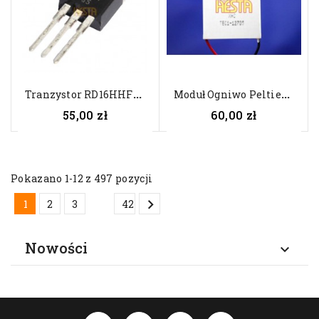
T
Ranzystor RD16HHF1 Mitsubishi -...
M
Oduł Ogniwo Peltiera TEC1-12705...
55,00 zł
60,00 zł
Pokazano 1-12 z 497 pozycji

…
1
2
3
42
Nowości
