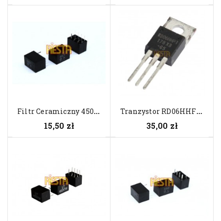
F
Iltr Ceramiczny 450IT MuRata...
T
Ranzystor RD06HHF1 Mitsubishi -...
15,50 zł
35,00 zł