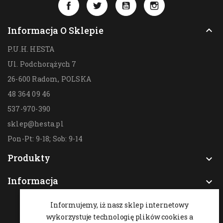
Facebook
Twitter
YouTube
Instagram
Informacja O Sklepie

P.U.H. HESTA
Ul. Podchorążych 7
26-600 Radom,
POLSKA
48 364 09 46
537-970-390
sklep@hesta.pl
Pon-Pt: 9-18; Sob: 9-14
Produkty

Informacja

Informujemy, iż nasz sklep internetowy
wykorzystuje technologię plików cookies a