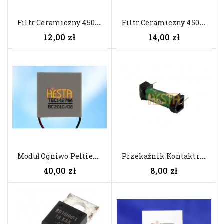
F
Iltr Ceramiczny 450kHz LT 450HTW
F
Iltr Ceramiczny 450HT MuRata...
12,00 zł
14,00 zł
M
Oduł Ogniwo Peltiera TEC1-12706...
P
Rzekaźnik Kontaktronowy BESTAR...
40,00 zł
8,00 zł