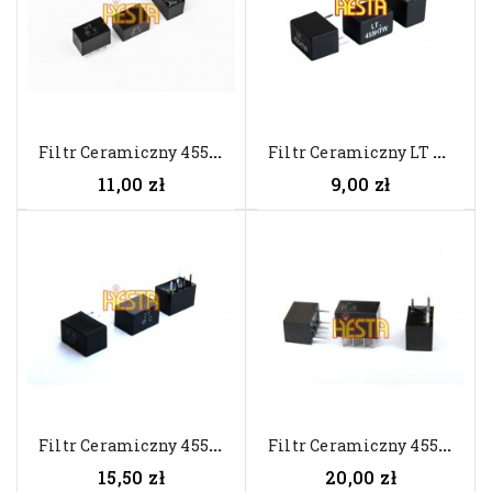
F
Iltr Ceramiczny 455HT MuRata...
F
Iltr Ceramiczny LT 455HTW 455kHz
11,00 zł
9,00 zł
F
Iltr Ceramiczny 455IT MuRata...
F
Iltr Ceramiczny 455F MuRata...
15,50 zł
20,00 zł