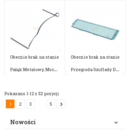
Obecnie brak na stanie
Obecnie brak na stanie
P
Ałąk Metalowy, Mocowanie...
P
Rzegroda Szuflady Do Lodówki...
Pokazano 1-12 z 52 pozycji

…
1
2
3
5
Nowości
