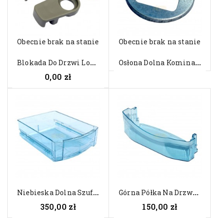
Obecnie brak na stanie
Obecnie brak na stanie
B
Lokada Do Drzwi Lodówki...
O
Słona Dolna Komina Do Lodówki...
0,00 zł
N
Iebieska Dolna Szuflada Do...
G
Órna Półka Na Drzwi Do Lodówki...
350,00 zł
150,00 zł