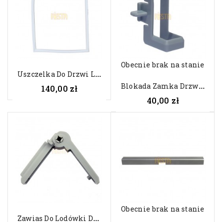
Obecnie brak na stanie
U
Szczelka Do Drzwi Lodówki...
B
Lokada Zamka Drzwi Lodówki Do...
140,00 zł
40,00 zł
Obecnie brak na stanie
Z
Awias Do Lodówki Dometic,...