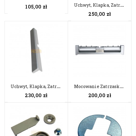
U
Chwyt, Klapka, Zatrzask,...
105,00 zł
250,00 zł
U
Chwyt, Klapka, Zatrzask,...
M
Ocowanie Zatrzasku, Blokady Do...
230,00 zł
200,00 zł