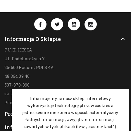
Facebook
Twitter
YouTube
Instagram
Informacja O Sklepie

P.U.H. HESTA
Ul. Podchorążych 7
26-600 Radom,
POLSKA
48 364 09 46
537-970-390
sklep@hesta.pl
Informujemy, iż nasz sklep internetowy
Pon-Pt: 9-18; Sob: 9-14
wykorzystuje technologię plików cookies a
jednocześnie nie zbiera w sposób automatyczny
Produkty

żadnych informacji, z wyjątkiem informacji
Informacja
zawartych w tych plikach (tzw. „ciasteczkach”).
