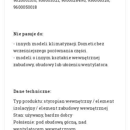
9620001310, 936003521, 9600028490, 936006526,
9600050018
Nie pasuje do:
- innych modeli klimatyzacji Dometic bez
wcześniejszego porównania części
- modeli o innym kształcie wewnętrznej
zabudowy, obudowy lub ułożeniu wentylatora
Dane techniczne:
Typ produktu: styropian wewnętrzny / element
izolacyjny / element zabudowy wewnętrznej
Stan: używany, bardzo dobry
Położenie: pod obudową górną, nad
wentylatorem wewnętrznym