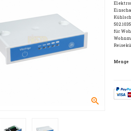
Elektro
Einscha
Kühlsc
502.1035
für Wo
Wohnmob
Reisekü
Menge
