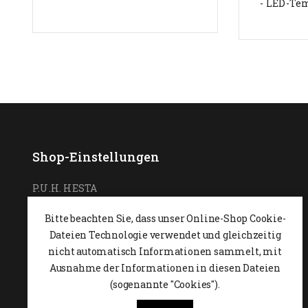
- LED-Te
Shop-Einstellungen
P.U.H. HESTA
Ul. Podchorążych 7
Bitte beachten Sie, dass unser Online-Shop Cookie-
26-600 Radom,
POLEN
Dateien Technologie verwendet und gleichzeitig
0048 48 364 09 46
nicht automatisch Informationen sammelt, mit
Ausnahme der Informationen in diesen Dateien
+48 537-970-390
(sogenannte "Cookies").
sklep@hesta.pl