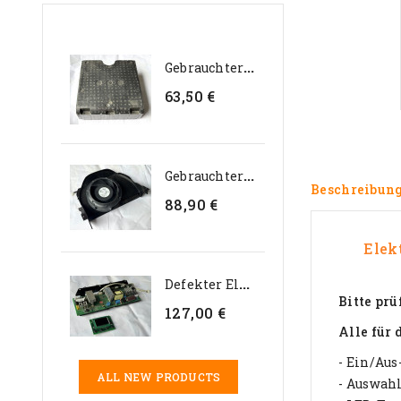
G
Ebrauchter Interner...
63,50 €
G
Ebrauchter Genteq 24V...
Beschreibun
88,90 €
Elek
D
Efekter Elektroniksatz Für...
Bitte pr
127,00 €
Alle für
- Ein/Aus
ALL NEW PRODUCTS
- Auswah