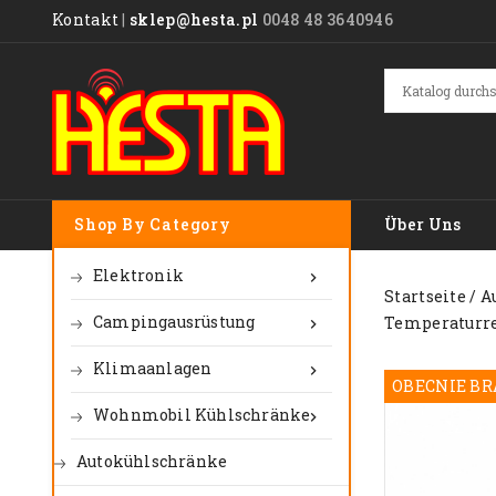
Kontakt
|
sklep@hesta.pl
0048 48 3640946
Shop By Category
Über Uns
Elektronik

Startseite
A
Campingausrüstung
Temperaturre

Klimaanlagen

OBECNIE BR
Wohnmobil Kühlschränke

Autokühlschränke