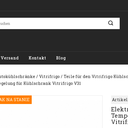
Versand
Kontakt
Blog
utokühlschränke
Vitrifrigo
Teile für den Vitrifrigo Kühl
gelung für Kühlschrank Vitrifrigo V31
AK NA STANIE
Artikel
Elekt
Tempe
Vitrif