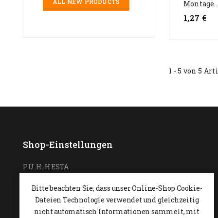
ALL NEW PRODUCTS
Montage..
1,27 €
1 - 5 von 5 Art
Shop-Einstellungen
P.U.H. HESTA
Ul. Podchorążych 7
Bitte beachten Sie, dass unser Online-Shop Cookie-
26-600 Radom,
POLEN
Dateien Technologie verwendet und gleichzeitig
0048 48 364 09 46
nicht automatisch Informationen sammelt, mit