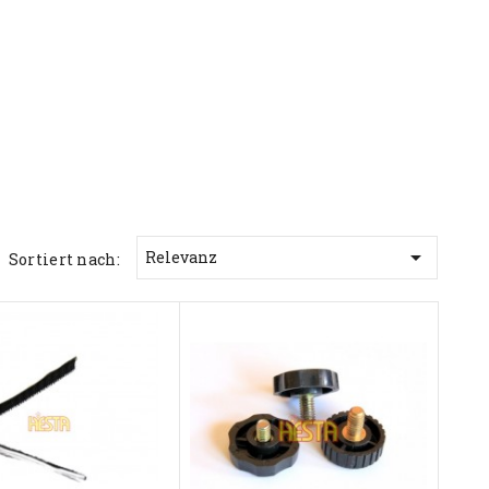

Relevanz
Sortiert nach: