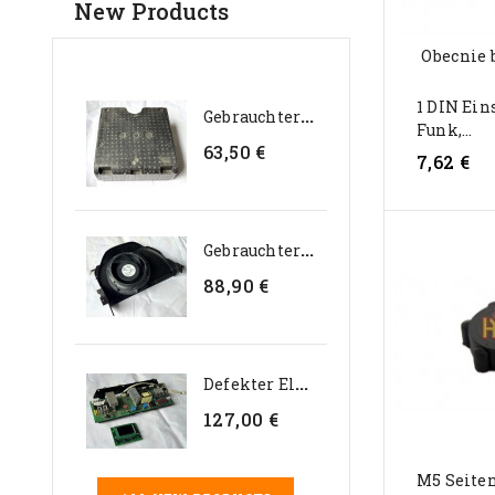
New Products
Obecnie 
1 DIN Ein
G
Ebrauchter Interner...
Funk,...
63,50 €
7,62 €
G
Ebrauchter Genteq 24V...
88,90 €
D
Efekter Elektroniksatz Für...
127,00 €
M5 Seite