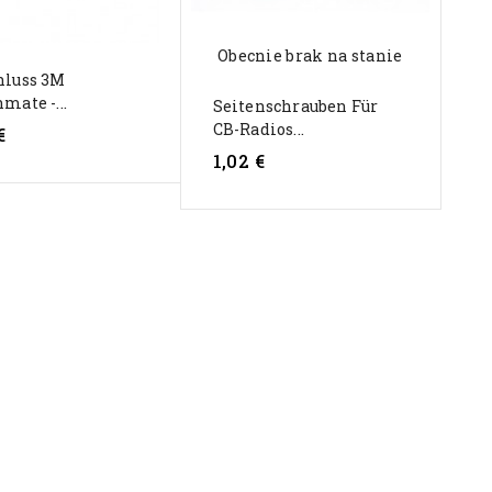
Obecnie brak na stanie
hluss 3M
mate -...
Seitenschrauben Für
CB-Radios...
€
1,02 €