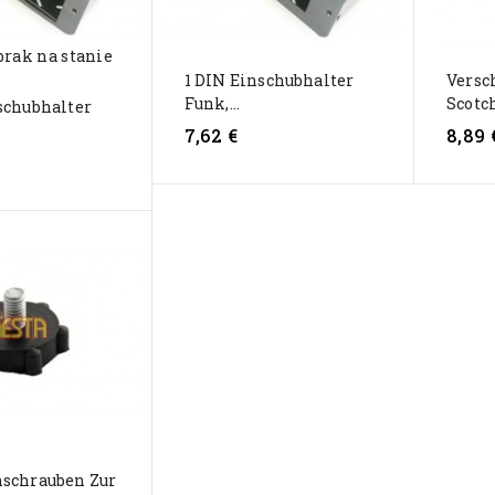
brak na stanie
1 DIN Einschubhalter
Versc
Funk,...
Scotch
schubhalter
7,62 €
8,89 
nschrauben Zur