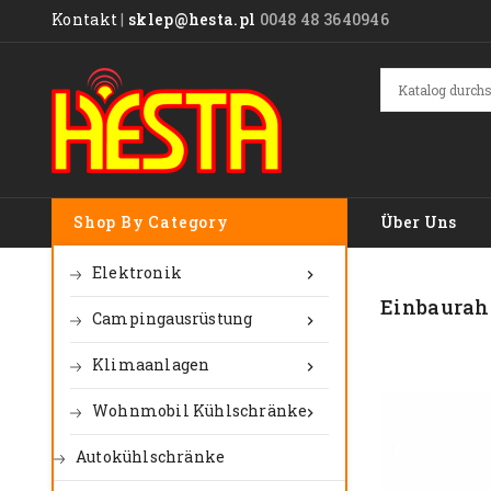
Kontakt
|
sklep@hesta.pl
0048 48 3640946
Shop By Category
Über Uns
Elektronik

Einbaurah
Campingausrüstung

Klimaanlagen

Wohnmobil Kühlschränke

Autokühlschränke