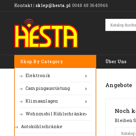
Kontakt
|
sklep@hesta.pl
0048 48 3640946
Shop By Category
Über Uns
Elektronik

Angebote
Campingausrüstung

Klimaanlagen

Noch k
Wohnmobil Kühlschränke

Bleiben S
Autokühlschränke