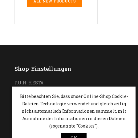
ALL NEW PRODUCTS
Shop-Einstellungen
P.U.H. HESTA
Ul. Podchorążych 7
Bitte beachten Sie, dass unser Online-Shop Cookie-
26-600 Radom,
POLEN
Dateien Technologie verwendet und gleichzeitig
0048 48 364 09 46
nicht automatisch Informationen sammelt, mit
Ausnahme der Informationen in diesen Dateien
+48 537-970-390
(sogenannte "Cookies").
sklep@hesta.pl