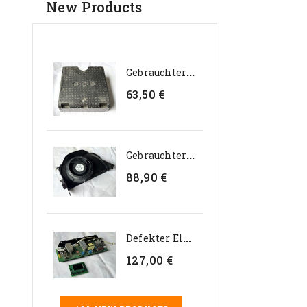
New Products
G
Ebrauchter Interner...
63,50 €
G
Ebrauchter Genteq 24V...
88,90 €
D
Efekter Elektroniksatz Für...
127,00 €