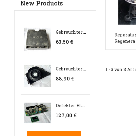
New Products
G
Ebrauchter Interner...
Reparatur
Regenerati
63,50 €
G
Ebrauchter Genteq 24V...
1 - 3 von 3 Art
88,90 €
D
Efekter Elektroniksatz Für...
127,00 €