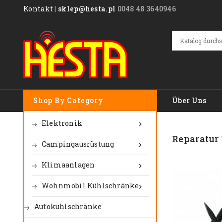
Kontakt
|
sklep@hesta.pl
0048 48 3640946
Shop By Category
Über Uns
Elektronik

Reparatur
Campingausrüstung

Klimaanlagen

Wohnmobil Kühlschränke

Autokühlschränke