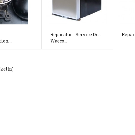
 -
Reparatur - Service Des
Repara
on,...
Waeco...
ikel(n)