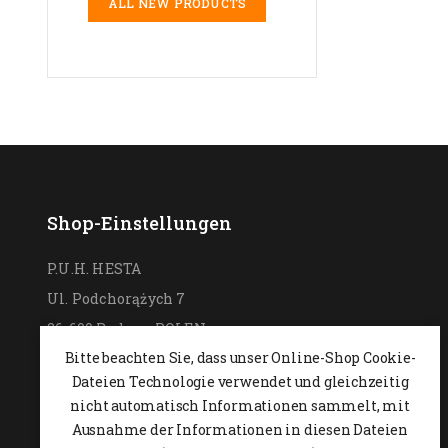
ALL NEW PRODUCTS
Shop-Einstellungen
P.U.H. HESTA
Ul. Podchorążych 7
26-600 Radom,
POLEN
Bitte beachten Sie, dass unser Online-Shop Cookie-
0048 48 364 09 46
Dateien Technologie verwendet und gleichzeitig
+48 537-970-390
nicht automatisch Informationen sammelt, mit
sklep@hesta.pl
Ausnahme der Informationen in diesen Dateien