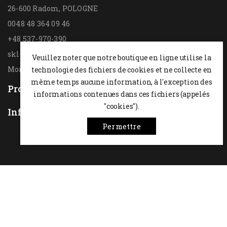
26-600 Radom,
POLOGNE
0048 48 364 09 46
+48 537-970-390
sklep@hesta.pl
Veuillez noter que notre boutique en ligne utilise la
Mon-Fri: 9-18; Sat: 9-14
technologie des fichiers de cookies et ne collecte en
même temps aucune information, à l'exception des
Produits

informations contenues dans ces fichiers (appelés
"cookies").
Information

Permettre