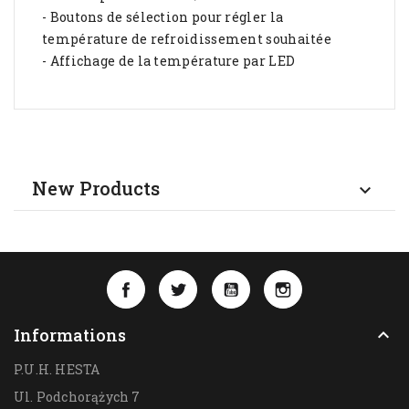
- Boutons de sélection pour régler la
température de refroidissement souhaitée
- Affichage de la température par LED
New Products

Facebook
Twitter
YouTube
Instagram
Informations

P.U.H. HESTA
Ul. Podchorążych 7