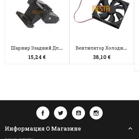
Ш
Арнир Ззадний Для Холодильника...
В
Ентилятор Холодильной Камеры...
Price
Price
15,24 €
38,10 €
Facebook
Twitter
YouTube
Instagram
Информация О Магазине
