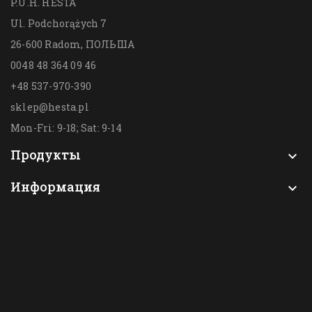
P.U.H. HESTA
Ul. Podchorążych 7
26-600 Radom,
ПОЛЬША
0048 48 364 09 46
+48 537-970-390
sklep@hesta.pl
Mon-Fri: 9-18; Sat: 9-14
Продукты

Информация
