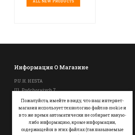
ALL NEW PRODUCTS
Информация О Магазине
P.U.H. HESTA
Ul. Podchorążych 7
26-600 Radom,
ПОЛЬША
Пожалуйста, имейте в виду, что наш интернет-
магазин использует технологию файлов cookie и
0048 48 364 09 46
в то же время автоматически не собирает какую-
+48 537-970-390
либо информацию, кроме информации,
sklep@hesta.pl
содержащейся в этих файлах (так называемые