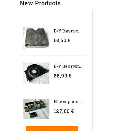
New Products
Б
/у Внутренний...
63,50 €
Б
/у Вентилятор Испарителя...
88,90 €
Н
Еисправный Комплект...
127,00 €