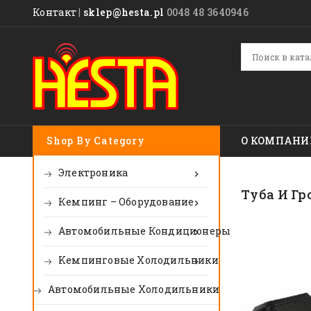
Контакт
|
sklep@hesta.pl
0048 48 3640946
Shop By Category
О КОМПАНИ
Электроника

Tуба И Гр
Кемпинг – Оборудование

Автомобильные Кондиционеры

Kемпинговые Холодильники

Автомобильные Холодильники