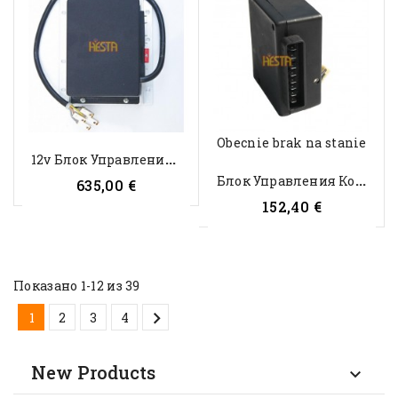
Obecnie brak na stanie
1
2v Блок Управления Компрессором...
Б
Лок Управления Компрессором...
635,00 €
152,40 €
Показано 1-12 из 39

1
2
3
4
New Products
