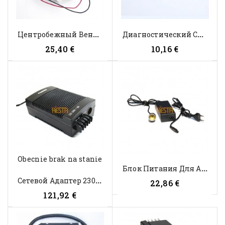
Ц
Ентробежный Вентилятор Для...
Д
Иагностический Светодиод Для...
25,40 €
10,16 €
Obecnie brak na stanie
Б
Лок Питания Для Автомобильных...
С
Етевой Адаптер 230В Для...
22,86 €
121,92 €