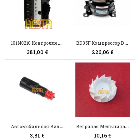
1
01N0210 Контроллер Secop...
B
D35F Компрессор DANFOSS Secop...
381,00 €
226,06 €
А
Втомобильная Вилка Для...
В
Етряная Мельница, Пропеллер...
3,81 €
10,16 €