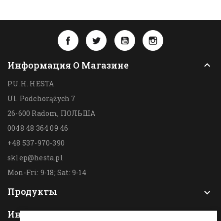
Facebook
Twitter
YouTube
Instagram
Информация О Магазине

P.U.H. HESTA
Ul. Podchorążych 7
26-600 Radom,
ПОЛЬША
0048 48 364 09 46
+48 537-970-390
sklep@hesta.pl
Mon-Fri: 9-18; Sat: 9-14
Продукты

Информация
