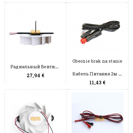
Obecnie brak na stanie
Р
Адиальный Вентилятор Со Штоком...
К
Абель Питания 2м Для...
27,94 €
11,43 €