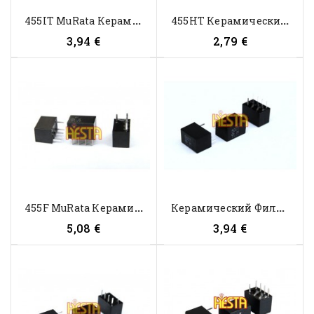
4
55IT MuRata Керамический Фильтр...
4
55HT Керамический Фильтр MuRata...
3,94 €
2,79 €
4
55F MuRata Керамический Фильтр...
К
Ерамический Фильтр 450IT MuRata...
5,08 €
3,94 €