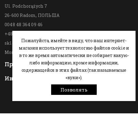
Ul. Podchorążych 7
26-600 Radom,
ПОЛЬША
0048 48 364 09 46
+48 537-970-390
Пожалуйста, имейте в виду, что наш интернет-
sklep@hesta.pl
магазин использует технологию файлов cookie и
Mon-Fri: 9-18; Sat: 9-14
в то же время автоматически не собирает какую-
либо информацию, кроме информации,
Продукты

содержащейся в этих файлах (так называемые
Информация
«куки»).

Позволять