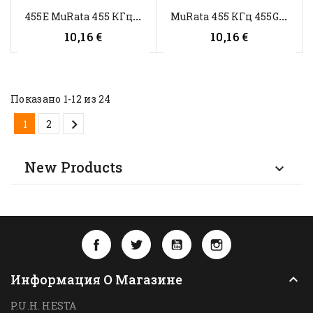
4
55E MuRata 455 КГц Керамический...
M
URata 455 КГц 455G Керамический...
10,16 €
10,16 €
Показано 1-12 из 24

1
2
New Products

Facebook
Twitter
YouTube
Instagram
Информация О Магазине

P.U.H. HESTA