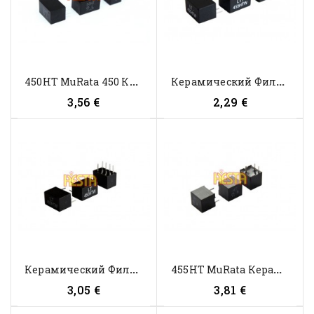
4
50HT MuRata 450 КГц...
К
Ерамический Фильтр LT 455HTW...
3,56 €
2,29 €
К
Ерамический Фильтр LT 4550HTW...
4
55HT MuRata Керамический Фильтр...
3,05 €
3,81 €