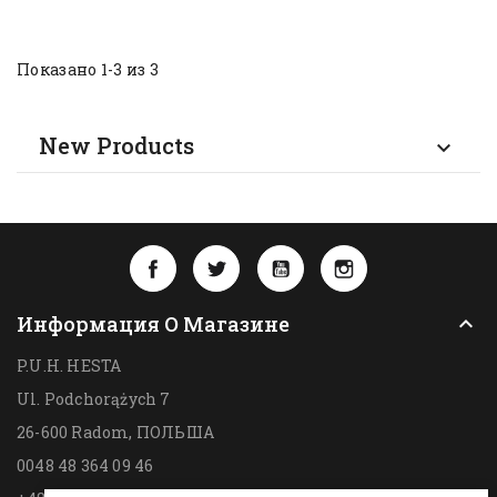
Показано 1-3 из 3
New Products

Facebook
Twitter
YouTube
Instagram
Информация О Магазине

P.U.H. HESTA
Ul. Podchorążych 7
26-600 Radom,
ПОЛЬША
0048 48 364 09 46