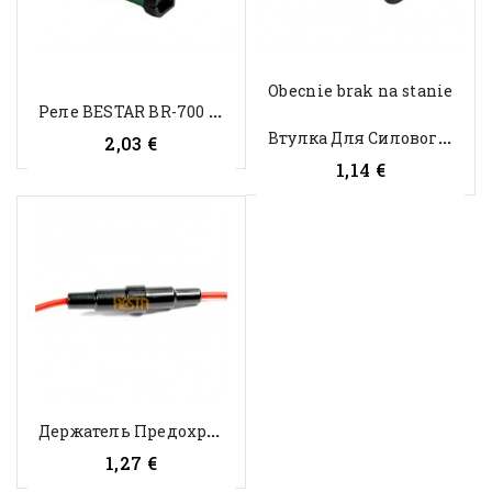
Obecnie brak na stanie
P
Еле BESTAR BR-700 Для Радио CB
В
Тулка Для Силового Кабеля Для...
2,03 €
1,14 €
Д
Ержатель Предохранителя 20 Мм /...
1,27 €