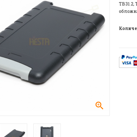
TB31.2,
oбложк
Количе
