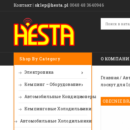
Контакт
|
sklep@hesta.pl
0048 48 3640946
Shop By Category
О КОМПАНИ
Электроника

Главная
Ав
Кемпинг – Оборудование
лоскут для I

Автомобильные Кондиционеры

OBECNIE BR
Kемпинговые Холодильники

Автомобильные Холодильники