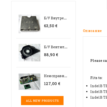
Б
/у Внутренний...
63,50 €
Описание
Б
/у Вентилятор Испарителя...
88,90 €
Please ca
Н
Еисправный Комплект...
Fits to:
127,00 €
IndelB TB
IndelB T
IndelB TB
ALL NEW PRODUCTS