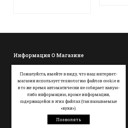
Информация О Магазине
P.U.H. HESTA
Пожалуйста, имейте в виду, что наш интернет-
Ul. Podchorążych 7
магазин использует технологию файлов cookie и
26-600 Radom,
ПОЛЬША
в то же время автоматически не собирает какую-
0048 48 364 09 46
либо информацию, кроме информации,
содержащейся в этих файлах (так называемые
+48 537-970-390
«куки»).
sklep@hesta.pl
Позволять
Mon-Fri: 9-18; Sat: 9-14