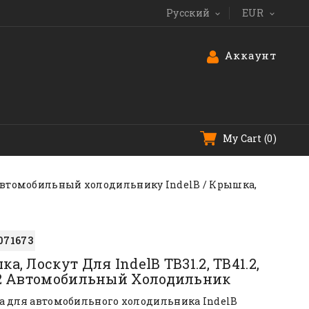
Русский
EUR


Аккаунт
My Cart
(0)
 автомобильный холодильнику IndelB
Крышка,
071673
а, Лоскут Для IndelB TB31.2, TB41.2,
.2 Автомобильный Холодильник
 для автомобильного холодильника IndelB