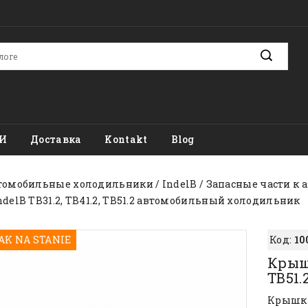
И
Доставка
Kontakt
Blog
томобильные холодильники
IndelB
Запасные части к
ndelB TB31.2, TB41.2, TB51.2 автомобильный холодильник
AK NA STANIE
Код:
10
Крышк
TB51
Крышка