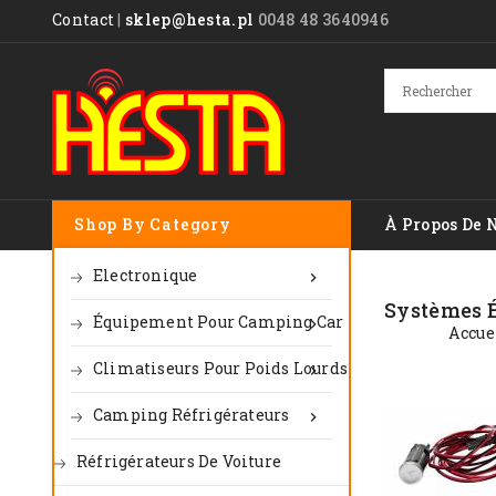
Contact
|
sklep@hesta.pl
0048 48 3640946
Shop By Category
À Propos De 
Electronique

Systèmes É
Équipement Pour Camping Car

Accue
Climatiseurs Pour Poids Lourds

Camping Réfrigérateurs

Réfrigérateurs De Voiture