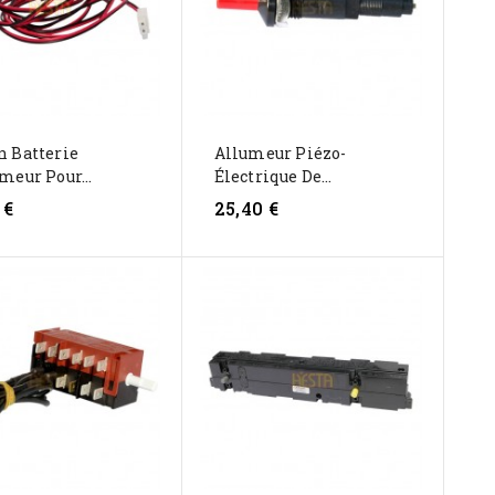
n Batterie
Allumeur Piézo-
meur Pour...
Électrique De...
 €
25,40 €