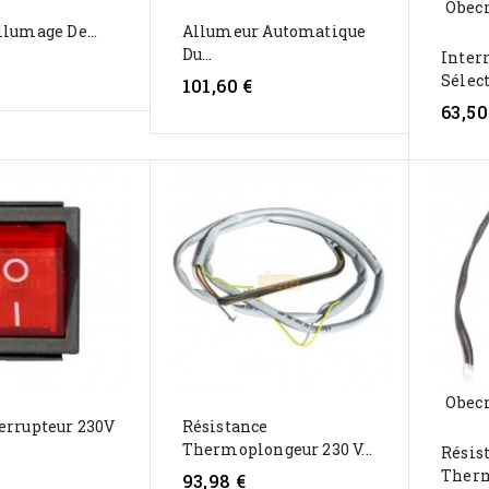
Obecn
llumage De...
Allumeur Automatique
Du...
Inter
Sélect
101,60 €
63,50
Obecn
errupteur 230V
Résistance
Thermoplongeur 230 V...
Résis
Therm
93,98 €