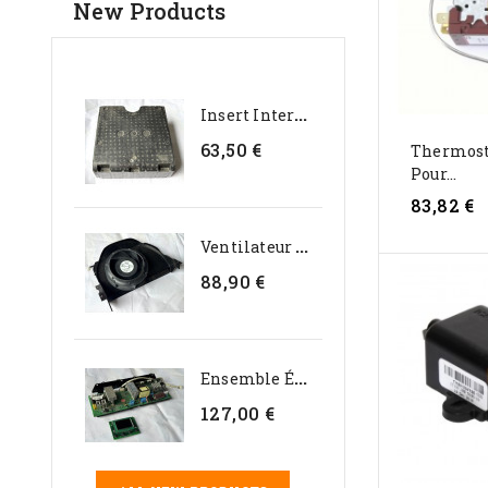
New Products
I
Nsert Interne En...
63,50 €
Thermost
Pour...
83,82 €
V
Entilateur D’évaporateur...
88,90 €
E
Nsemble Électronique...
127,00 €