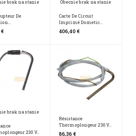
ie brak na stanie
Obecnie brak na stanie
rupteur De
Carte De Circuit
ion...
Imprimé Dometic...
 €
406,40 €
ie brak na stanie
Résistance
Thermoplongeur 230 V...
tance
oplongeur 230 V...
86,36 €