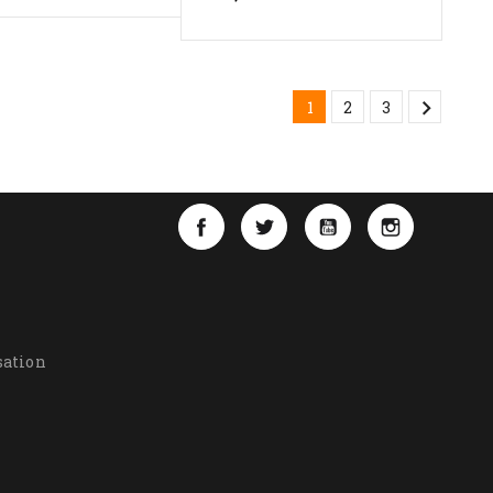

1
2
3
Facebook
Twitter
YouTube
Instagra
sation