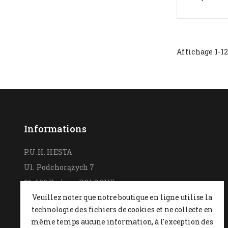
Affichage 1-12
Informations
P.U.H. HESTA
Ul. Podchorążych 7
26-600 Radom,
POLOGNE
Veuillez noter que notre boutique en ligne utilise la
0048 48 364 09 46
technologie des fichiers de cookies et ne collecte en
+48 537-970-390
même temps aucune information, à l'exception des