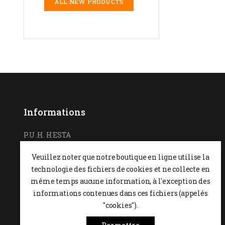
ALL NEW PRODUCTS
Informations
P.U.H. HESTA
Ul. Podchorążych 7
Veuillez noter que notre boutique en ligne utilise la
26-600 Radom,
POLOGNE
technologie des fichiers de cookies et ne collecte en
0048 48 364 09 46
même temps aucune information, à l'exception des
informations contenues dans ces fichiers (appelés
+48 537-970-390
"cookies").
sklep@hesta.pl