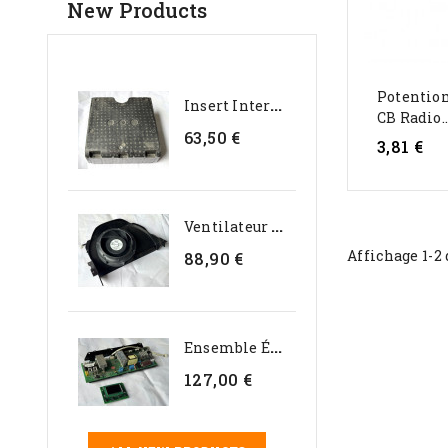
New Products
Potentio
I
Nsert Interne En...
CB Radio..
63,50 €
3,81 €
V
Entilateur D’évaporateur...
Affichage 1-2 
88,90 €
E
Nsemble Électronique...
127,00 €