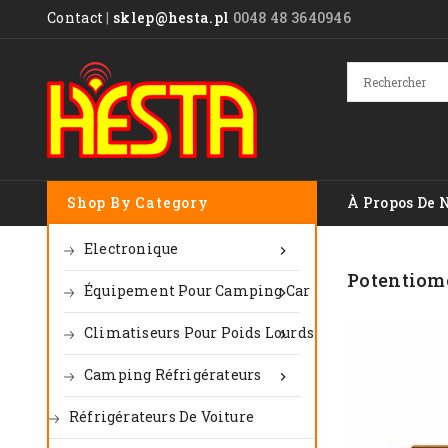
Contact
|
sklep@hesta.pl
0048 48 3640946
Shop By Category
À Propos De 
Electronique

Potentiom
Équipement Pour Camping Car

Climatiseurs Pour Poids Lourds

Camping Réfrigérateurs

Réfrigérateurs De Voiture