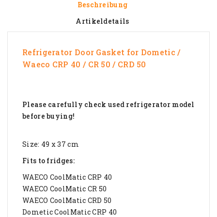
Beschreibung
Artikeldetails
Refrigerator Door Gasket for
Dometic /
Waeco CRP 40 / CR 50 / CRD 50
Please carefully check used refrigerator model
before buying!
Size: 49 x 37 cm
Fits to fridges:
WAECO CoolMatic CRP 40
WAECO CoolMatic CR 50
WAECO CoolMatic CRD 50
Dometic CoolMatic CRP 40