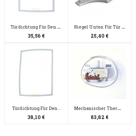
T
Ürdichtung Für Den Dometic CR...
R
Iegel Unten Für Tür Von...
Price
Price
35,56 €
25,40 €
M
Echanischer Thermostat Für...
Türdichtung Für Den...
Price
Price
38,10 €
83,82 €