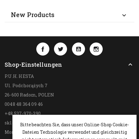
New Products

Facebook
Twitter
YouTube
Instagram
Shop-Einstellungen

P.U.H. HESTA
Ul. Podchorążych 7
26-600 Radom,
POLEN
0048 48 364 09 46
+48 537-970-390
sklep@hesta.pl
Bitte beachten Sie, dass unser Online-Shop Cookie-
Mon-Fri: 9-18; Sat: 9-14
Dateien Technologie verwendet und gleichzeitig