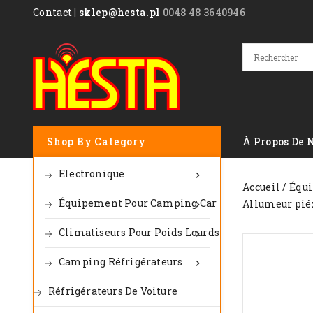
Contact
|
sklep@hesta.pl
0048 48 3640946
Shop By Category
À Propos De 
Electronique

Accueil
Équi
Équipement Pour Camping Car
Allumeur piéz

Climatiseurs Pour Poids Lourds

Camping Réfrigérateurs

Réfrigérateurs De Voiture