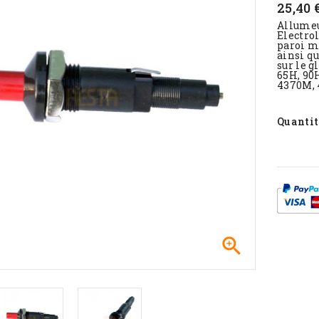
25,40 
Allumeu
Electro
paroi m
ainsi qu
sur le g
65H, 90H
4370M, 
Quantit
