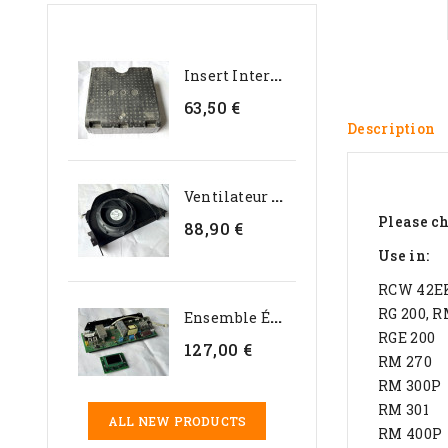
I
Nsert Interne En...
63,50 €
Description
V
Entilateur D’évaporateur...
Please ch
88,90 €
Use in:
RCW 42E
RG 200, 
E
Nsemble Électronique...
RGE 200
127,00 €
RM 270
RM 300P
RM 301
ALL NEW PRODUCTS
RM 400P