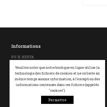
Informations
P.U.H. HESTA
Ul. Podchorążych 7
Veuillez noter que notre boutique en ligne utilise la
26-600 Radom,
POLOGNE
technologie des fichiers de cookies et ne collecte en
0048 48 364 09 46
même temps aucune information, à l'exception des
informations contenues dans ces fichiers (appelés
+48 537-970-390
"cookies").
sklep@hesta.pl
Permettre
Mon-Fri: 9-18; Sat: 9-14