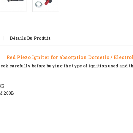
Détails Du Produit
Red Piezo Igniter for absorption Dometic / Electr
eck carefully before buying the type of ignition used and th
KG
RM 200B