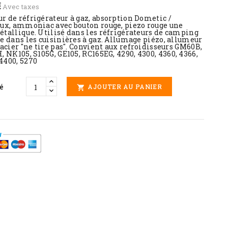
€
Avec taxes
r de réfrigérateur à gaz, absorption Dometic /
lux, ammoniac avec bouton rouge, piezo rouge une
étallique. Utilisé dans les réfrigérateurs de camping
e dans les cuisinières à gaz. Allumage piézo, allumeur
lacier "ne tire pas". Convient aux refroidisseurs GM60B,
, NK105, S105G, GE105, RC165EG,
4290, 4300,
4360, 4366,
4400, 5270
é
AJOUTER AU PANIER
