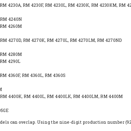
 RM 4230A, RM 4230F, RM 4230L, RM 4230K, RM 4230KM, RM 
 RM 4240N
 RM 4260M
S
 RM 4270D, RM 4270K, RM 4270L, RM 4270LM, RM 4270ND
 RM 4280M
 RM 4290L
 RM 4360F, RM 4360L, RM 4360S
M
 RM 4400K, RM 4400L, RM 4400LK, RM 4400LM, RM 4400M
L
05GE
ls can overlap. Using the nine-digit production number (921..